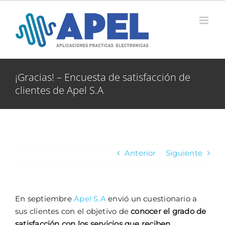
Saltar
al
contenido
¡Gracias! – Encuesta de satisfacción de
clientes de Apel S.A
Anterior
Siguiente
En septiembre
Apel S.A
envió un cuestionario a
sus clientes con el objetivo de
conocer el grado de
satisfacción con los servicios que reciben